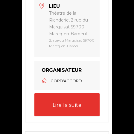
LIEU
Théatre de la
Rianderie, 2 rue du
Marquisat 59700
Marcq-en-Baroeul
2, rue du Marquisat 59700
Marcq-en-Baroeul
ORGANISATEUR
CORD'ACCORD
Lire la suite