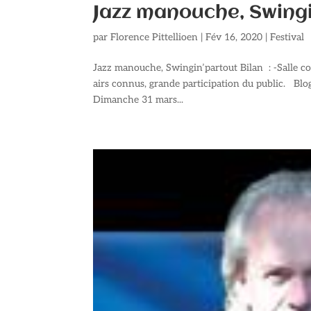
Jazz manouche, Swing
par
Florence Pittellioen
|
Fév 16, 2020
|
Festival
Jazz manouche, Swingin’partout Bilan : -Salle c
airs connus, grande participation du public. B
Dimanche 31 mars...