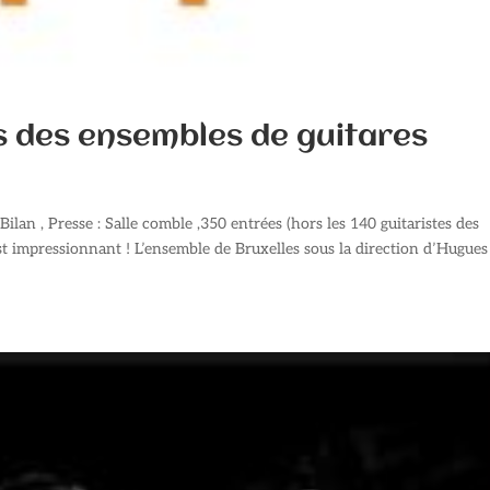
s des ensembles de guitares
lan , Presse : Salle comble ,350 entrées (hors les 140 guitaristes des
est impressionnant ! L’ensemble de Bruxelles sous la direction d’Hugues